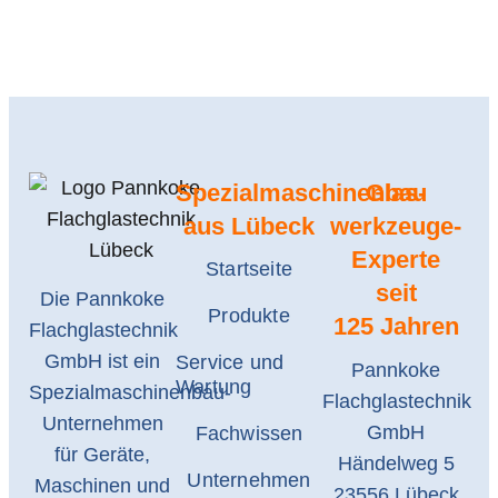
Spezialmaschinenbau
Glas­
aus Lübeck
werkzeuge-
Experte
Startseite
seit
Die Pannkoke
Produkte
125 Jahren
Flachglastechnik
GmbH ist ein
Service und
Pannkoke
Wartung
Spezialmaschinenbau-
Flachglastechnik
Unternehmen
GmbH
Fachwissen
für Geräte,
Händelweg 5
Unternehmen
Maschinen und
23556 Lübeck